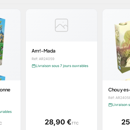
Arrr!-Mada
Réf: AR24059
Livraison sous 7 jours ouvrables
sonne
Chou y es-
Réf: AR2405
Livraison 
uvrables
28,90 €
25
C
TTC