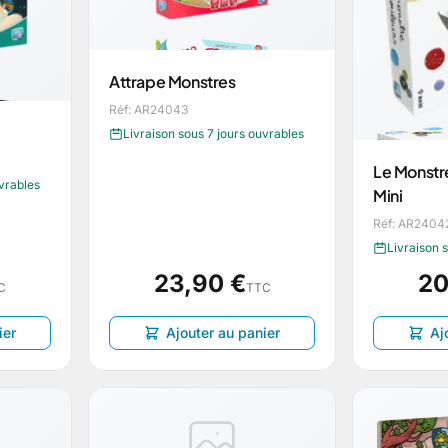
Attrape Monstres
Réf: AR24043
Livraison sous 7 jours ouvrables
Le Monstr
uvrables
Mini
Réf: AR2404
Livraison 
23,90 €
20
C
TTC
ier
Ajouter au panier
Aj