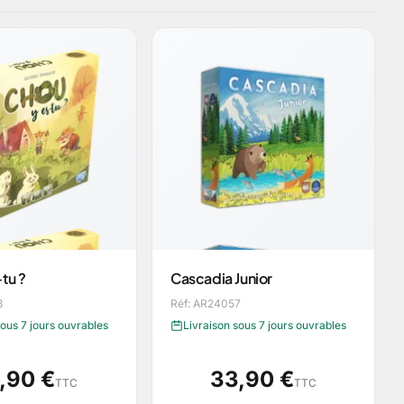
tu ?
Cascadia Junior
8
Réf: AR24057
sous 7 jours ouvrables
Livraison sous 7 jours ouvrables
,90 €
33,90 €
TTC
TTC