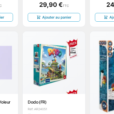
29,90 €
24
C
TTC
ier
Ajouter au panier
Aj
Voleur
Dodo (FR)
Réf: AR24051