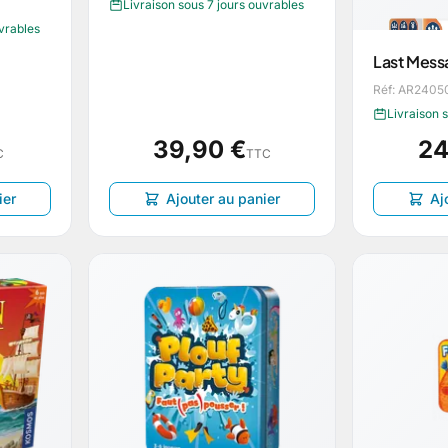
Livraison sous 7 jours ouvrables
uvrables
Last Mess
Réf: AR2405
Livraison 
39,90 €
24
C
TTC
ier
Ajouter au panier
Aj