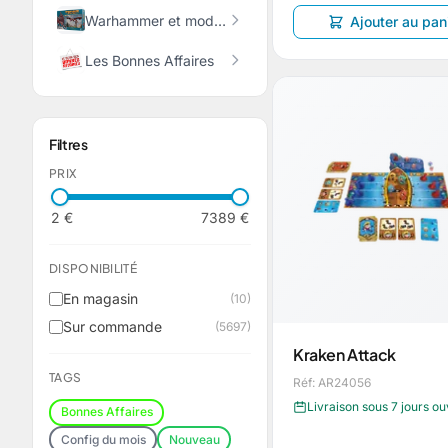
Warhammer et modélisme
Ajouter au pan
Les Bonnes Affaires
Filtres
PRIX
2 €
7389 €
DISPONIBILITÉ
En magasin
(10)
Sur commande
(5697)
Kraken Attack
TAGS
Réf: AR24056
Livraison sous 7 jours o
Bonnes Affaires
Config du mois
Nouveau