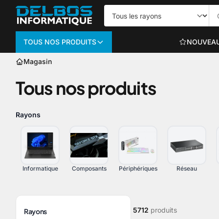
TOUS NOS PRODUITS
NOUVEA
Magasin
Informatique
Tous nos produits
PC PORTABLES
Portables bureautiq
Rayons
Portables gaming
Voir plus
Informatique
Composants
Périphériques
Réseau
ORDINATEURS TO
5712
produits
Rayons