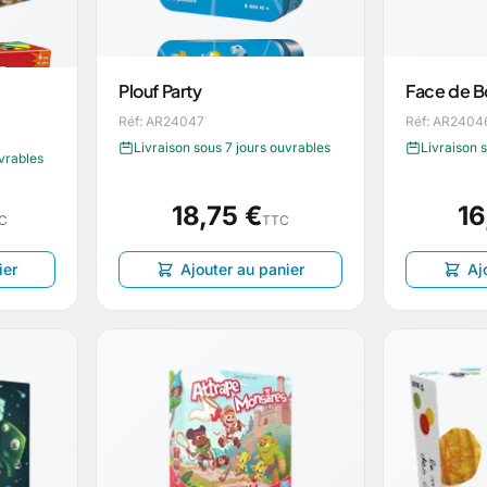
Plouf Party
Face de 
Réf: AR24047
Réf: AR2404
Livraison sous 7 jours ouvrables
Livraison 
uvrables
18,75 €
16
C
TTC
ier
Ajouter au panier
Aj