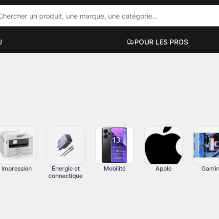
U
POUR LES PROS
ACCESSOIRES PC PORTABLES
PC DE BUR
ue
Hubs et docks
Mini PC
Sacs et sacoches
PC bureauti
Supports et accessoires
PC gaming
Filtres de confidentialité
PC workstati
Voir plus
Voir plus
Impression
Énergie et
Mobilité
Apple
Gami
connectique
UT-EN-UN