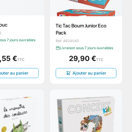
Bouc
Tic Tac Boum Junior Eco
Pack
6
sous 7 jours ouvrables
Réf: AR24045
Livraison sous 7 jours ouvrables
,55 €
29,90 €
TTC
TTC
outer au panier
Ajouter au panier