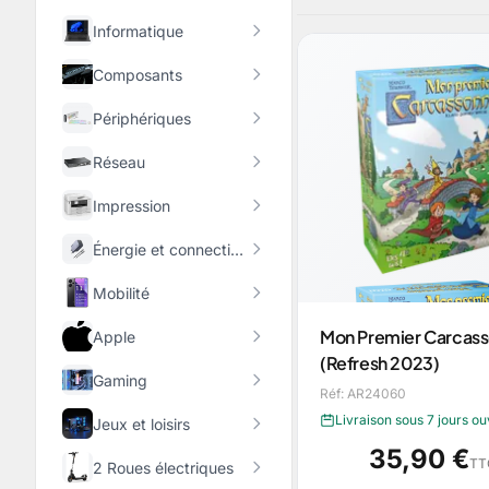
Informatique
Composants
Périphériques
Réseau
Impression
Énergie et connectique
Mobilité
Mon Premier Carcas
Apple
(Refresh 2023)
Gaming
Réf: AR24060
Livraison sous 7 jours o
Jeux et loisirs
35,90 €
TT
2 Roues électriques