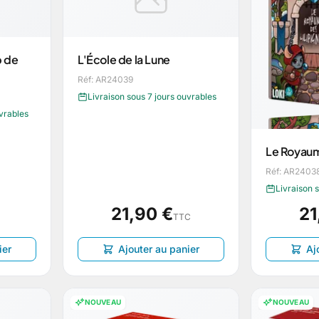
p de
L'École de la Lune
Réf: AR24039
Livraison sous 7 jours ouvrables
uvrables
Le Royaum
Réf: AR2403
Livraison 
21,90 €
21
TTC
ier
Ajouter au panier
Aj
NOUVEAU
NOUVEAU