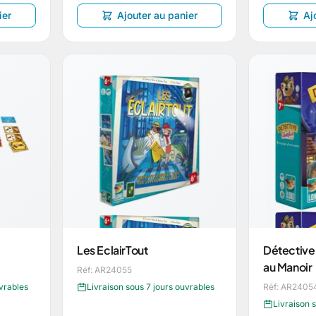
ier
Ajouter au panier
Aj
Les EclairTout
Détective 
au Manoir
Réf: AR24055
uvrables
Livraison sous 7 jours ouvrables
Réf: AR2405
Livraison 