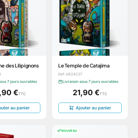
e des Lilipignons
Le Temple de Catajima
8
Réf: AR24037
sous 7 jours ouvrables
Livraison sous 7 jours ouvrables
,90 €
21,90 €
TTC
TTC
outer au panier
Ajouter au panier
NOUVEAU