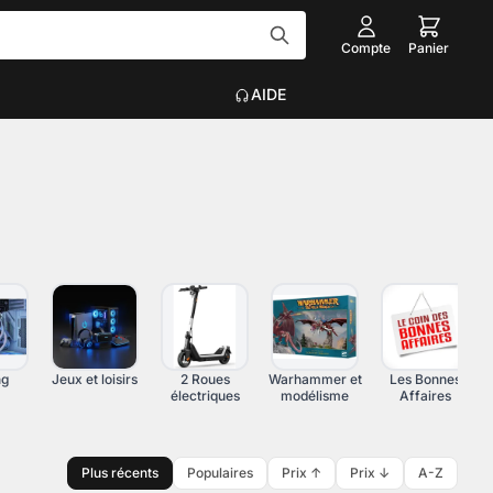
Compte
Panier
AIDE
Tout voir
EAU
ACCESSOIRES INFORMATIQUE
Graveurs
que
Claviers, Souris, Tapis
Voir plus
on
ng
Jeux et loisirs
2 Roues
Warhammer et
Les Bonnes
électriques
modélisme
Affaires
Plus récents
Populaires
Prix ↑
Prix ↓
A-Z