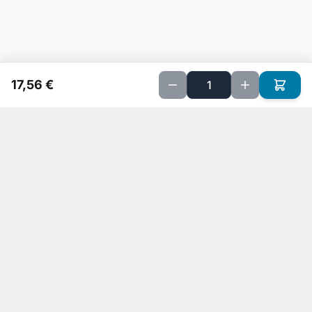
17,56 €
Implanté sur Petite Ile depuis 20 ans, nous sommes spécialisés
dans la vente de matériels informatiques et la réparation