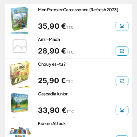
Mon Premier Carcassonne (Refresh 2023)
35,90 €
TTC
Arrr!-Mada
28,90 €
TTC
Chou y es-tu ?
25,90 €
TTC
Cascadia Junior
33,90 €
TTC
Kraken Attack