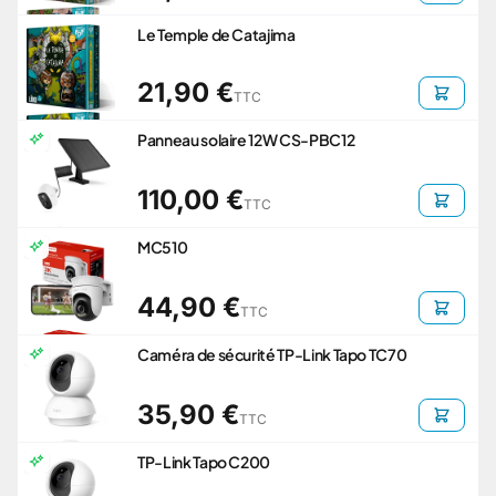
Le Temple de Catajima
21,90 €
TTC
Panneau solaire 12W CS-PBC12
110,00 €
TTC
MC510
44,90 €
TTC
Caméra de sécurité TP-Link Tapo TC70
35,90 €
TTC
TP-Link Tapo C200