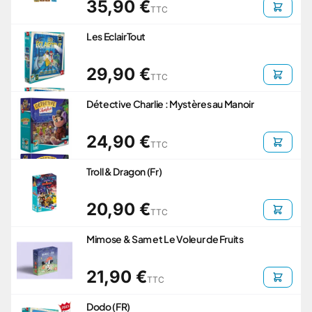
35,90 €
TTC
Les EclairTout
29,90 €
TTC
Détective Charlie : Mystères au Manoir
24,90 €
TTC
Troll & Dragon (Fr)
20,90 €
TTC
Mimose & Sam et Le Voleur de Fruits
21,90 €
TTC
Dodo (FR)