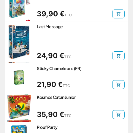
39,90 €
TTC
Last Message
24,90 €
TTC
Sticky Chameleons (FR)
21,90 €
TTC
Kosmos Catan Junior
35,90 €
TTC
Plouf Party