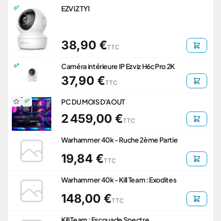
EZVIZ TY1
38,90 €
TTC
Caméra intérieure IP Ezviz H6c Pro 2K
37,90 €
TTC
PC DU MOIS D'AOUT
2 459,00 €
TTC
Warhammer 40k - Ruche 2ème Partie
19,84 €
TTC
Warhammer 40k - Kill Team : Exodites
148,00 €
TTC
Kill Team : Escouade Spectre