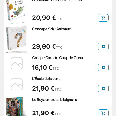
20,90 €
TTC
Concept Kids : Animaux
29,90 €
TTC
Croque Carotte Coup de Cœur
16,10 €
TTC
L'École de la Lune
21,90 €
TTC
Le Royaume des Lilipignons
21,90 €
TTC