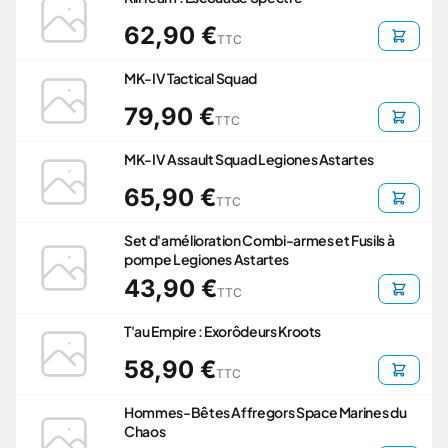
62,90 €
TTC
MK-IV Tactical Squad
79,90 €
TTC
MK-IV Assault Squad Legiones Astartes
65,90 €
TTC
Set d'amélioration Combi-armes et Fusils à
pompe Legiones Astartes
43,90 €
TTC
T'au Empire : Exorôdeurs Kroots
58,90 €
TTC
Hommes-Bêtes Affregors Space Marines du
Chaos