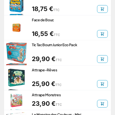
18,75 €
TTC
Face de Bouc
16,55 €
TTC
Tic Tac Boum Junior Eco Pack
29,90 €
TTC
Attrape-Rêves
25,90 €
TTC
Attrape Monstres
23,90 €
TTC
Le Monstre des Couleurs - Mini