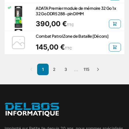
ADATA Premier module de mémoire 32 Go 1 x
32 Go DDR5 288-pin DIMM
390,00 €
TTC
Combat Patrol Zone de Bataille [Décors]
145,00 €
TTC
...
1
2
3
115
Implanté sur Petite Ile depuis 20 ans, nous sommes spécialisés