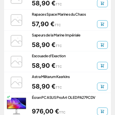
58,90 €
TTC
Rapaces Space Marines du Chaos
57,90 €
TTC
Sapeurs de la Marine Impériale
58,90 €
TTC
Escouade d'Exaction
58,90 €
TTC
Astra Militarum Kasrkins
58,90 €
TTC
Écran PC ASUS ProArt OLED PA279CDV
976,00 €
TTC