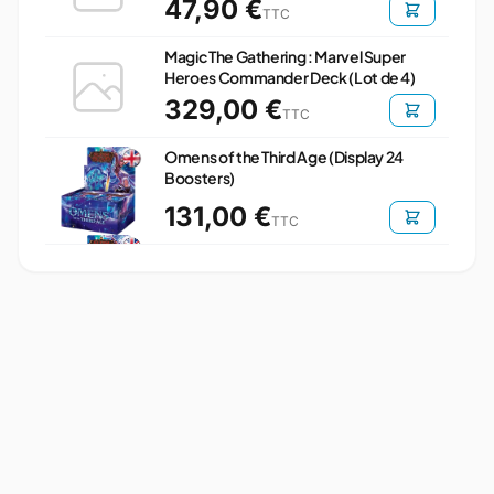
47,90 €
TTC
Magic The Gathering : Marvel Super
Heroes Commander Deck (Lot de 4)
329,00 €
TTC
Omens of the Third Age (Display 24
Boosters)
131,00 €
TTC