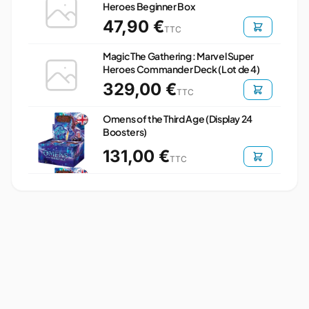
Heroes Beginner Box
47,90 €
TTC
Magic The Gathering : Marvel Super
Heroes Commander Deck (Lot de 4)
329,00 €
TTC
Omens of the Third Age (Display 24
Boosters)
131,00 €
TTC