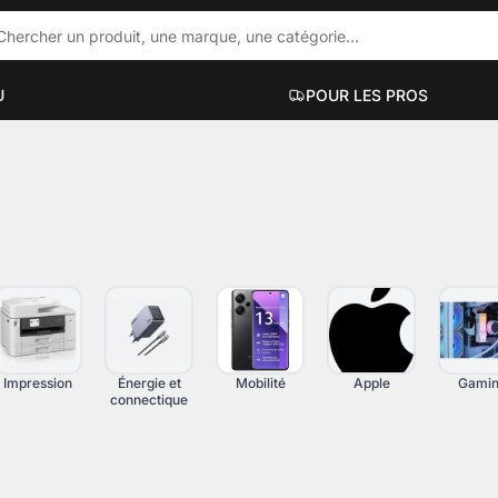
U
POUR LES PROS
ACCESSOIRES PC PORTABLES
PC DE BUR
ue
Hubs et docks
Mini PC
Sacs et sacoches
PC bureauti
Supports et accessoires
PC gaming
Filtres de confidentialité
PC workstati
Voir plus
Voir plus
Impression
Énergie et
Mobilité
Apple
Gami
connectique
UT-EN-UN