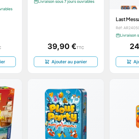
Livraison sous 7 jours ouvrables
uvrables
Last Mess
Réf: AR2405
Livraison 
39,90 €
24
C
TTC
ier
Ajouter au panier
Aj