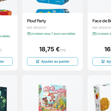
Plouf Party
Face de 
Réf: AR24047
Réf: AR2404
Livraison sous 7 jours ouvrables
Livraison 
uvrables
18,75 €
16
C
TTC
ier
Ajouter au panier
Aj