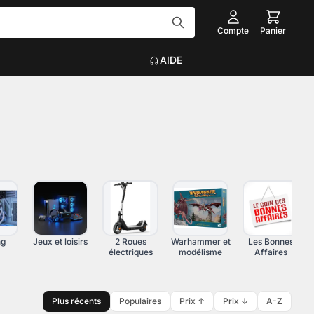
Compte
Panier
AIDE
Tout voir
EAU
ACCESSOIRES INFORMATIQUE
Graveurs
que
Claviers, Souris, Tapis
Voir plus
on
ng
Jeux et loisirs
2 Roues
Warhammer et
Les Bonnes
électriques
modélisme
Affaires
Plus récents
Populaires
Prix ↑
Prix ↓
A-Z