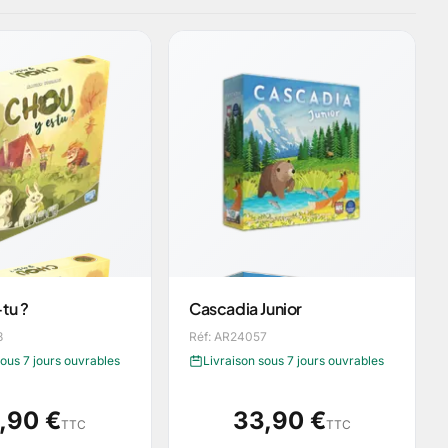
tu ?
Cascadia Junior
8
Réf: AR24057
sous 7 jours ouvrables
Livraison sous 7 jours ouvrables
,90 €
33,90 €
TTC
TTC