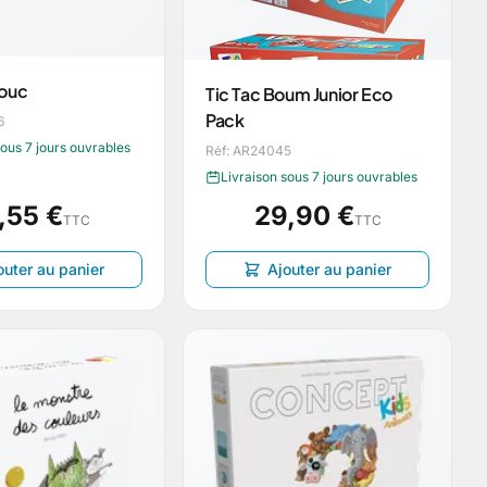
Bouc
Tic Tac Boum Junior Eco
Pack
6
sous 7 jours ouvrables
Réf: AR24045
Livraison sous 7 jours ouvrables
,55 €
29,90 €
TTC
TTC
outer au panier
Ajouter au panier