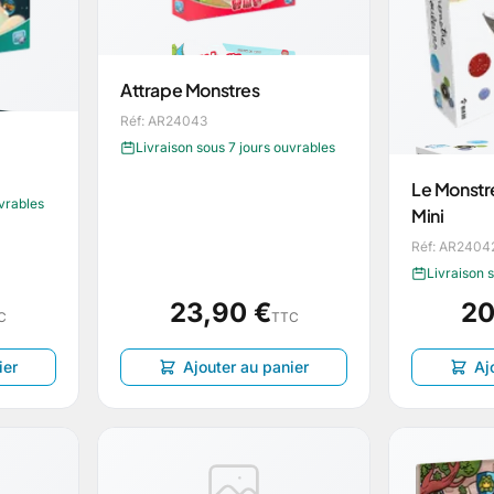
Attrape Monstres
Réf: AR24043
Livraison sous 7 jours ouvrables
Le Monstr
uvrables
Mini
Réf: AR2404
Livraison 
23,90 €
20
C
TTC
ier
Ajouter au panier
Aj