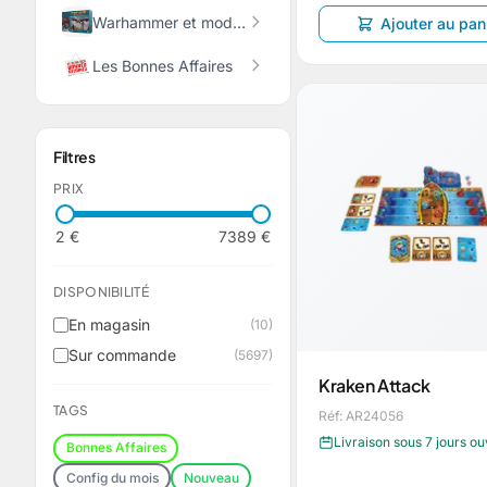
Warhammer et modélisme
Ajouter au pan
Les Bonnes Affaires
Filtres
PRIX
2 €
7389 €
DISPONIBILITÉ
En magasin
(10)
Sur commande
(5697)
Kraken Attack
TAGS
Réf: AR24056
Livraison sous 7 jours o
Bonnes Affaires
Config du mois
Nouveau