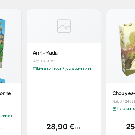
Arrr!-Mada
Réf: AR24059
Livraison sous 7 jours ouvrables
sonne
Chou y es-
Réf: AR2405
Livraison 
uvrables
28,90 €
25
C
TTC