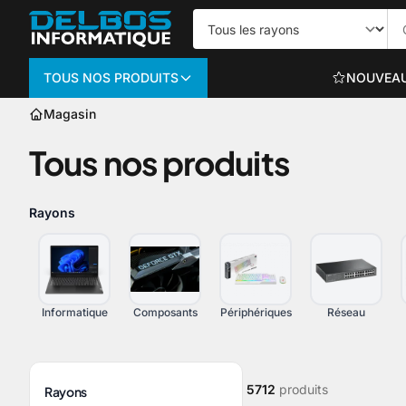
TOUS NOS PRODUITS
NOUVEA
Magasin
Informatique
Tous nos produits
PC PORTABLES
Portables bureautiq
Rayons
Portables gaming
Voir plus
Informatique
Composants
Périphériques
Réseau
ORDINATEURS TO
5712
produits
Rayons