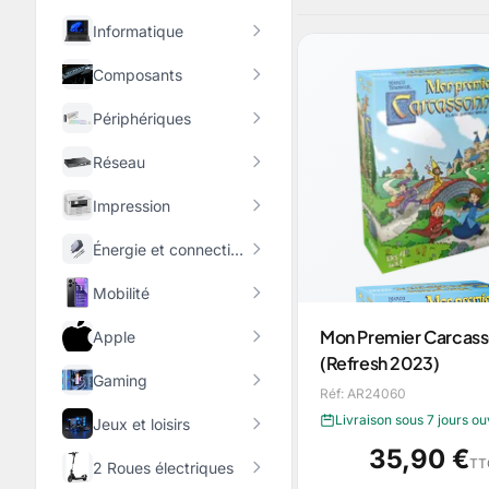
Informatique
Composants
Périphériques
Réseau
Impression
Énergie et connectique
Mobilité
Mon Premier Carcas
Apple
(Refresh 2023)
Gaming
Réf: AR24060
Livraison sous 7 jours o
Jeux et loisirs
35,90 €
TT
2 Roues électriques