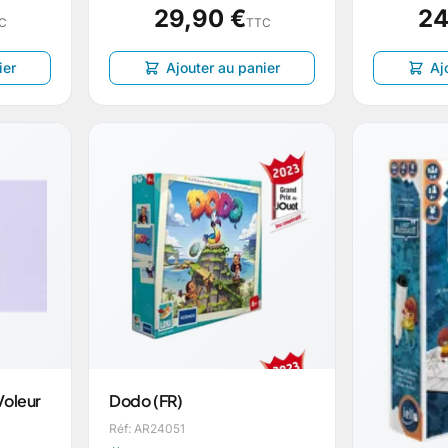
29,90 €
24
C
TTC
ier
Ajouter au panier
Aj
Voleur
Dodo (FR)
Réf: AR24051