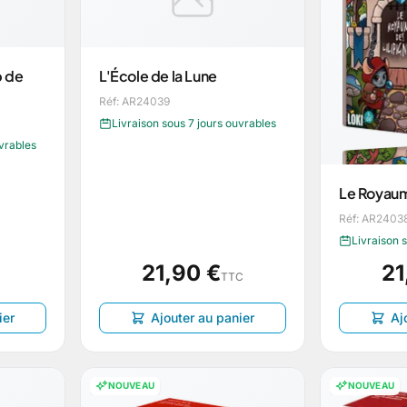
p de
L'École de la Lune
Réf: AR24039
Livraison sous 7 jours ouvrables
uvrables
Le Royaum
Réf: AR2403
Livraison 
21,90 €
21
TTC
ier
Ajouter au panier
Aj
NOUVEAU
NOUVEAU