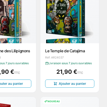
e des Lilipignons
Le Temple de Catajima
8
Réf: AR24037
sous 7 jours ouvrables
Livraison sous 7 jours ouvrables
,90 €
21,90 €
TTC
TTC
outer au panier
Ajouter au panier
NOUVEAU