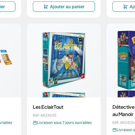
ier
Ajouter au panier
Aj
Les EclairTout
Détective 
au Manoir
Réf: AR24055
uvrables
Livraison sous 7 jours ouvrables
Réf: AR2405
Livraison 